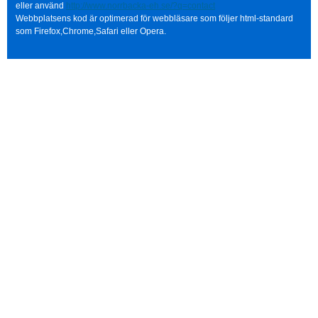
eller använd
http://www.norrbacka-eh.se/?q=contact
Webbplatsens kod är optimerad för webbläsare som följer html-standard
som Firefox,Chrome,Safari eller Opera.