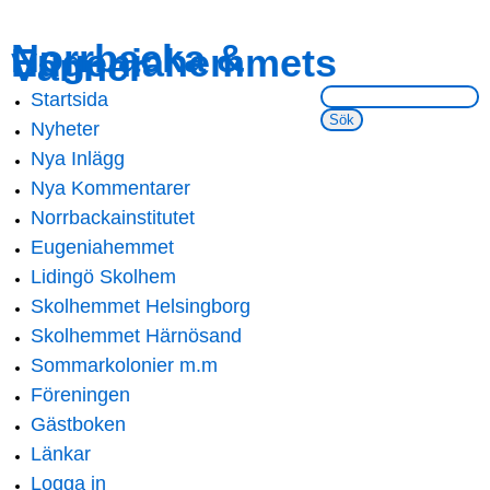
Skip to
Skip to
Norrbacka &
Eugeniahemmets
main
navigation
Vänner
content
Sök på webbsidan:
Startsida
Main menu
Nyheter
Nya Inlägg
Nya Kommentarer
Norrbackainstitutet
Eugeniahemmet
Lidingö Skolhem
Skolhemmet Helsingborg
Skolhemmet Härnösand
Sommarkolonier m.m
Föreningen
Gästboken
Länkar
Logga in