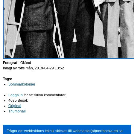
Fotograf:
Okänd
Inlagt av
roffe
mån, 2019-04-29 13:52
Tags:
Sommarkolonier
Logga in
för att skriva kommentarer
4085 Besök
Original
Thumbnail
Frågor om webbsidans teknik skickas till webmaster(at)norrbacka-eh.se