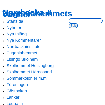
Skip to
Skip to
Norrbacka &
Eugeniahemmets
main
navigation
Vänner
content
Sök på webbsidan:
Startsida
Main menu
Nyheter
Nya Inlägg
Nya Kommentarer
Norrbackainstitutet
Eugeniahemmet
Lidingö Skolhem
Skolhemmet Helsingborg
Skolhemmet Härnösand
Sommarkolonier m.m
Föreningen
Gästboken
Länkar
Logga in