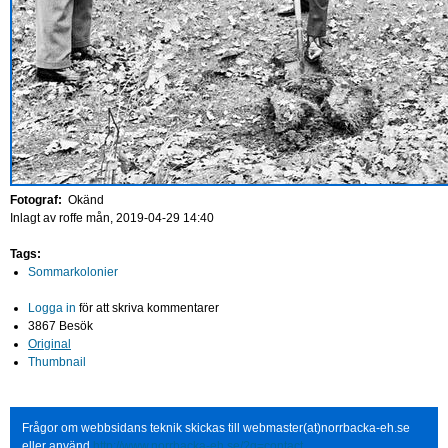
Fotograf:
Okänd
Inlagt av
roffe
mån, 2019-04-29 14:40
Tags:
Sommarkolonier
Logga in
för att skriva kommentarer
3867 Besök
Original
Thumbnail
Frågor om webbsidans teknik skickas till webmaster(at)norrbacka-eh.se
eller använd
http://www.norrbacka-eh.se/?q=contact