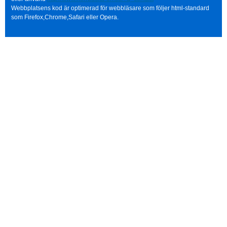
Webbplatsens kod är optimerad för webbläsare som följer html-standard
som Firefox,Chrome,Safari eller Opera.