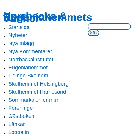
Skip to
Skip to
Norrbacka &
Eugeniahemmets
main
navigation
Vänner
content
Sök på webbsidan:
Startsida
Main menu
Nyheter
Nya Inlägg
Nya Kommentarer
Norrbackainstitutet
Eugeniahemmet
Lidingö Skolhem
Skolhemmet Helsingborg
Skolhemmet Härnösand
Sommarkolonier m.m
Föreningen
Gästboken
Länkar
Logga in