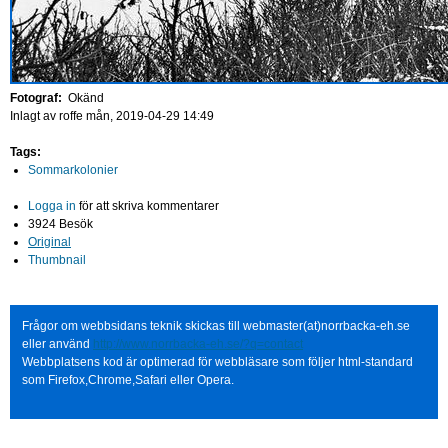
Fotograf:
Okänd
Inlagt av
roffe
mån, 2019-04-29 14:49
Tags:
Sommarkolonier
Logga in
för att skriva kommentarer
3924 Besök
Original
Thumbnail
Frågor om webbsidans teknik skickas till webmaster(at)norrbacka-eh.se
eller använd
http://www.norrbacka-eh.se/?q=contact
Webbplatsens kod är optimerad för webbläsare som följer html-standard
som Firefox,Chrome,Safari eller Opera.