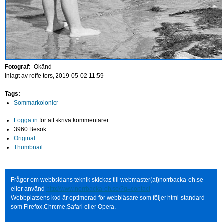
Fotograf:
Okänd
Inlagt av
roffe
tors, 2019-05-02 11:59
Tags:
Sommarkolonier
Logga in
för att skriva kommentarer
3960 Besök
Original
Thumbnail
Frågor om webbsidans teknik skickas till webmaster(at)norrbacka-eh.se
eller använd
http://www.norrbacka-eh.se/?q=contact
Webbplatsens kod är optimerad för webbläsare som följer html-standard
som Firefox,Chrome,Safari eller Opera.