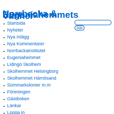
Skip to
Skip to
Norrbacka &
Eugeniahemmets
main
navigation
Vänner
content
Sök på webbsidan:
Startsida
Main menu
Nyheter
Nya Inlägg
Nya Kommentarer
Norrbackainstitutet
Eugeniahemmet
Lidingö Skolhem
Skolhemmet Helsingborg
Skolhemmet Härnösand
Sommarkolonier m.m
Föreningen
Gästboken
Länkar
Logga in