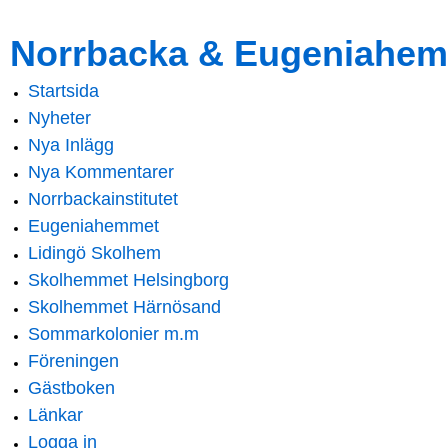
Skip to
Skip to
Norrbacka & Eugeniahem
main
navigation
content
Startsida
Main menu
Nyheter
Nya Inlägg
Nya Kommentarer
Norrbackainstitutet
Eugeniahemmet
Lidingö Skolhem
Skolhemmet Helsingborg
Skolhemmet Härnösand
Sommarkolonier m.m
Föreningen
Gästboken
Länkar
Logga in