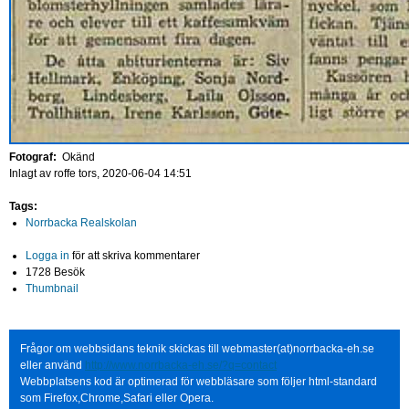
Fotograf:
Okänd
Inlagt av
roffe
tors, 2020-06-04 14:51
Tags:
Norrbacka Realskolan
Logga in
för att skriva kommentarer
1728 Besök
Thumbnail
Frågor om webbsidans teknik skickas till webmaster(at)norrbacka-eh.se
eller använd
http://www.norrbacka-eh.se/?q=contact
Webbplatsens kod är optimerad för webbläsare som följer html-standard
som Firefox,Chrome,Safari eller Opera.