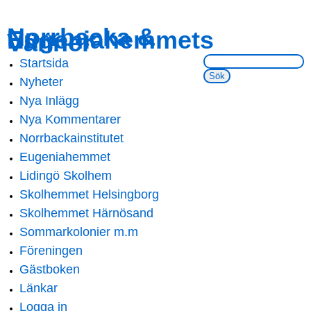
Skip to
Skip to
Norrbacka &
Eugeniahemmets
main
navigation
Vänner
content
Sök på webbsidan:
Startsida
Main menu
Nyheter
Nya Inlägg
Nya Kommentarer
Norrbackainstitutet
Eugeniahemmet
Lidingö Skolhem
Skolhemmet Helsingborg
Skolhemmet Härnösand
Sommarkolonier m.m
Föreningen
Gästboken
Länkar
Logga in