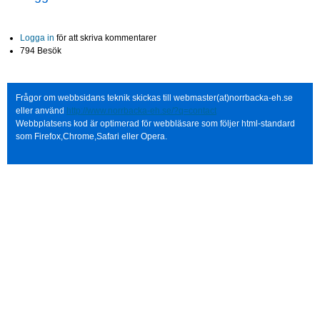
Logga in
för att skriva kommentarer
794 Besök
Frågor om webbsidans teknik skickas till webmaster(at)norrbacka-eh.se
eller använd
http://www.norrbacka-eh.se/?q=contact
Webbplatsens kod är optimerad för webbläsare som följer html-standard
som Firefox,Chrome,Safari eller Opera.