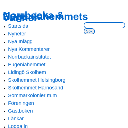
Skip to
Skip to
Norrbacka &
Eugeniahemmets
main
navigation
Vänner
content
Sök på webbsidan:
Startsida
Main menu
Nyheter
Nya Inlägg
Nya Kommentarer
Norrbackainstitutet
Eugeniahemmet
Lidingö Skolhem
Skolhemmet Helsingborg
Skolhemmet Härnösand
Sommarkolonier m.m
Föreningen
Gästboken
Länkar
Logga in