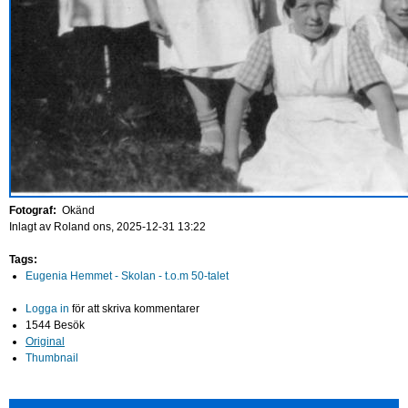
Fotograf:
Okänd
Inlagt av
Roland
ons, 2025-12-31 13:22
Tags:
Eugenia Hemmet - Skolan - t.o.m 50-talet
Logga in
för att skriva kommentarer
1544 Besök
Original
Thumbnail