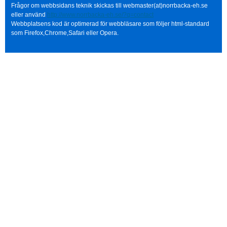
Frågor om webbsidans teknik skickas till webmaster(at)norrbacka-eh.se
eller använd
http://www.norrbacka-eh.se/?q=contact
Webbplatsens kod är optimerad för webbläsare som följer html-standard
som Firefox,Chrome,Safari eller Opera.