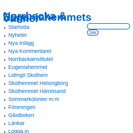
Skip to
Skip to
Norrbacka &
Eugeniahemmets
main
navigation
Vänner
content
Sök på webbsidan:
Startsida
Main menu
Nyheter
Nya Inlägg
Nya Kommentarer
Norrbackainstitutet
Eugeniahemmet
Lidingö Skolhem
Skolhemmet Helsingborg
Skolhemmet Härnösand
Sommarkolonier m.m
Föreningen
Gästboken
Länkar
Logga in