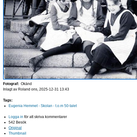
Fotograf:
Okänd
Inlagt av
Roland
ons, 2025-12-31 13:43
Tags:
Eugenia Hemmet - Skolan - t.o.m 50-talet
Logga in
för att skriva kommentarer
542 Besök
Original
Thumbnail