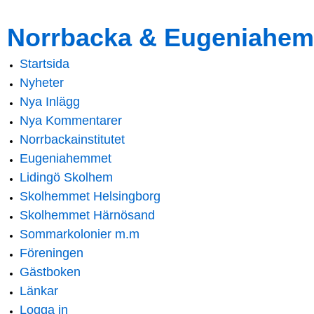
Skip to
Skip to
Norrbacka & Eugeniahem
main
navigation
content
Startsida
Main menu
Nyheter
Nya Inlägg
Nya Kommentarer
Norrbackainstitutet
Eugeniahemmet
Lidingö Skolhem
Skolhemmet Helsingborg
Skolhemmet Härnösand
Sommarkolonier m.m
Föreningen
Gästboken
Länkar
Logga in