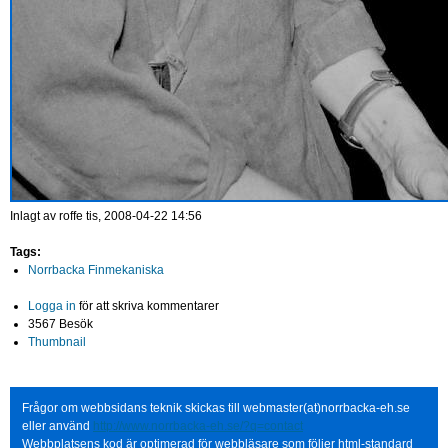
Inlagt av
roffe
tis, 2008-04-22 14:56
Tags:
Norrbacka Finmekaniska
Logga in
för att skriva kommentarer
3567 Besök
Thumbnail
Frågor om webbsidans teknik skickas till webmaster(at)norrbacka-eh.se
eller använd
http://www.norrbacka-eh.se/?q=contact
Webbplatsens kod är optimerad för webbläsare som följer html-standard