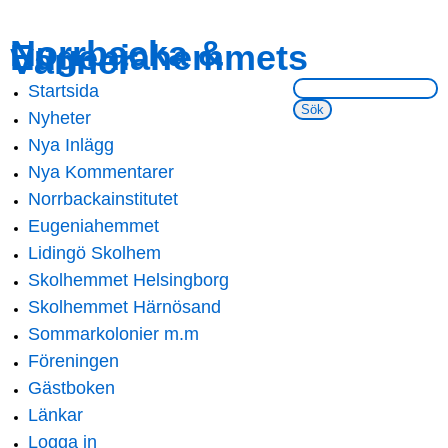
Skip to
Skip to
Norrbacka &
Eugeniahemmets
main
navigation
Vänner
content
Sök på webbsidan:
Startsida
Main menu
Nyheter
Nya Inlägg
Nya Kommentarer
Norrbackainstitutet
Eugeniahemmet
Lidingö Skolhem
Skolhemmet Helsingborg
Skolhemmet Härnösand
Sommarkolonier m.m
Föreningen
Gästboken
Länkar
Logga in