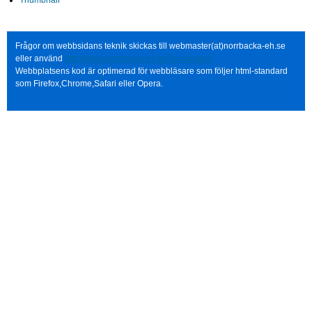
Thumbnail
Frågor om webbsidans teknik skickas till webmaster(at)norrbacka-eh.se
eller använd
http://www.norrbacka-eh.se/?q=contact
Webbplatsens kod är optimerad för webbläsare som följer html-standard
som Firefox,Chrome,Safari eller Opera.