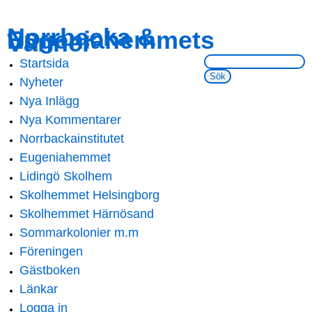
Skip to
Skip to
Norrbacka &
Eugeniahemmets
main
navigation
Vänner
content
Sök på webbsidan:
Startsida
Main menu
Nyheter
Nya Inlägg
Nya Kommentarer
Norrbackainstitutet
Eugeniahemmet
Lidingö Skolhem
Skolhemmet Helsingborg
Skolhemmet Härnösand
Sommarkolonier m.m
Föreningen
Gästboken
Länkar
Logga in