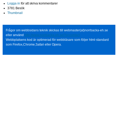
Logga in
för att skriva kommentarer
3781 Besök
Thumbnail
Frågor om webbsidans teknik skickas till webmaster(at)norrbacka-eh.se
eller använd
http://www.norrbacka-eh.se/?q=contact
Webbplatsens kod är optimerad för webbläsare som följer html-standard
som Firefox,Chrome,Safari eller Opera.