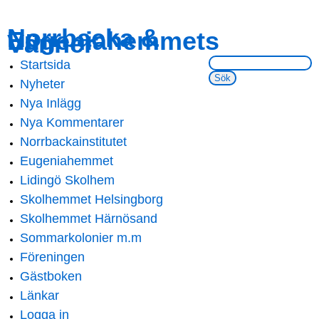
Skip to
Skip to
Norrbacka &
Eugeniahemmets
main
navigation
Vänner
content
Sök på webbsidan:
Startsida
Main menu
Nyheter
Nya Inlägg
Nya Kommentarer
Norrbackainstitutet
Eugeniahemmet
Lidingö Skolhem
Skolhemmet Helsingborg
Skolhemmet Härnösand
Sommarkolonier m.m
Föreningen
Gästboken
Länkar
Logga in