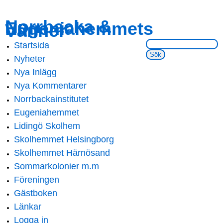
Skip to
Skip to
Norrbacka &
Eugeniahemmets
main
navigation
Vänner
content
Sök på webbsidan:
Startsida
Main menu
Nyheter
Nya Inlägg
Nya Kommentarer
Norrbackainstitutet
Eugeniahemmet
Lidingö Skolhem
Skolhemmet Helsingborg
Skolhemmet Härnösand
Sommarkolonier m.m
Föreningen
Gästboken
Länkar
Logga in