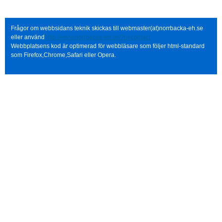
Frågor om webbsidans teknik skickas till webmaster(at)norrbacka-eh.se
eller använd
http://www.norrbacka-eh.se/?q=contact
Webbplatsens kod är optimerad för webbläsare som följer html-standard
som Firefox,Chrome,Safari eller Opera.