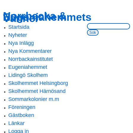
Skip to
Skip to
Norrbacka &
Eugeniahemmets
main
navigation
Vänner
content
Sök på webbsidan:
Startsida
Main menu
Nyheter
Nya Inlägg
Nya Kommentarer
Norrbackainstitutet
Eugeniahemmet
Lidingö Skolhem
Skolhemmet Helsingborg
Skolhemmet Härnösand
Sommarkolonier m.m
Föreningen
Gästboken
Länkar
Logga in