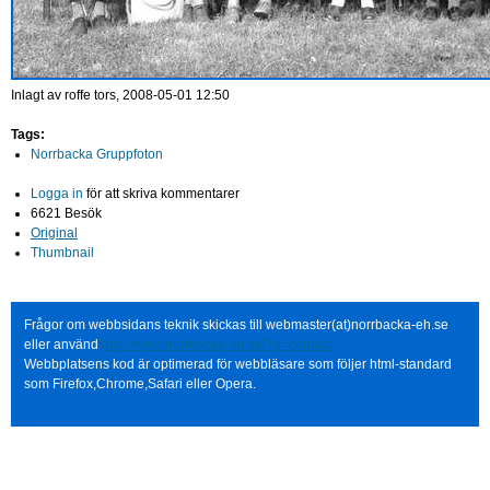
Inlagt av
roffe
tors, 2008-05-01 12:50
Tags:
Norrbacka Gruppfoton
Logga in
för att skriva kommentarer
6621 Besök
Original
Thumbnail
Frågor om webbsidans teknik skickas till webmaster(at)norrbacka-eh.se
eller använd
http://www.norrbacka-eh.se/?q=contact
Webbplatsens kod är optimerad för webbläsare som följer html-standard
som Firefox,Chrome,Safari eller Opera.