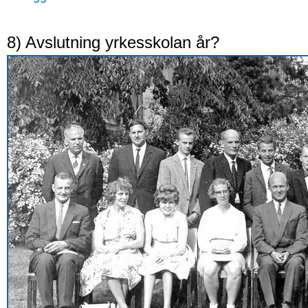
8) Avslutning yrkesskolan år?