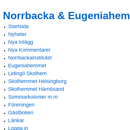
Skip to
Skip to
Norrbacka & Eugeniahem
main
navigation
content
Startsida
Main menu
Nyheter
Nya Inlägg
Nya Kommentarer
Norrbackainstitutet
Eugeniahemmet
Lidingö Skolhem
Skolhemmet Helsingborg
Skolhemmet Härnösand
Sommarkolonier m.m
Föreningen
Gästboken
Länkar
Logga in