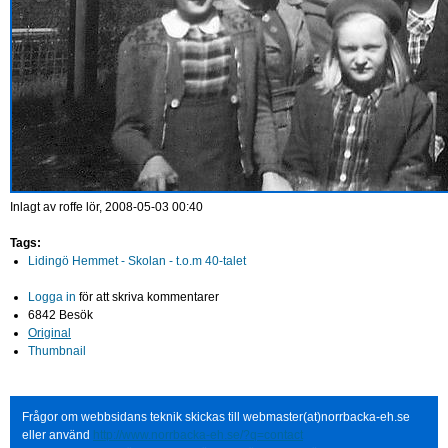
Inlagt av
roffe
lör, 2008-05-03 00:40
Tags:
Lidingö Hemmet - Skolan - t.o.m 40-talet
Logga in
för att skriva kommentarer
6842 Besök
Original
Thumbnail
Frågor om webbsidans teknik skickas till webmaster(at)norrbacka-eh.se
eller använd
http://www.norrbacka-eh.se/?q=contact