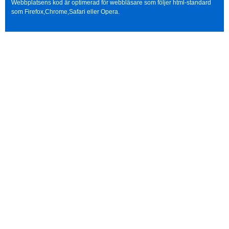
Webbplatsens kod är optimerad för webbläsare som följer html-standard
som Firefox,Chrome,Safari eller Opera.