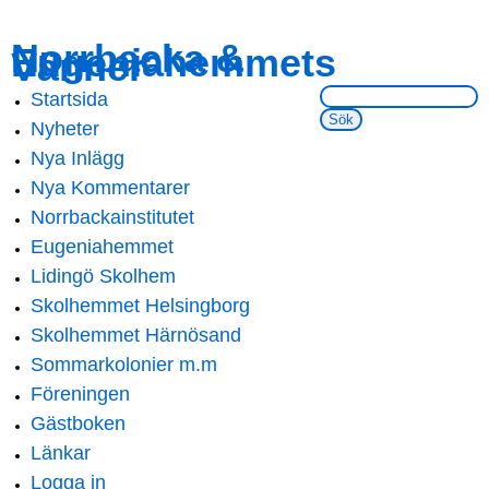
Skip to
Skip to
Norrbacka &
Eugeniahemmets
main
navigation
Vänner
content
Sök på webbsidan:
Startsida
Main menu
Nyheter
Nya Inlägg
Nya Kommentarer
Norrbackainstitutet
Eugeniahemmet
Lidingö Skolhem
Skolhemmet Helsingborg
Skolhemmet Härnösand
Sommarkolonier m.m
Föreningen
Gästboken
Länkar
Logga in