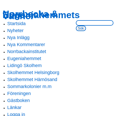
Skip to
Skip to
Norrbacka &
Eugeniahemmets
main
navigation
Vänner
content
Sök på webbsidan:
Startsida
Main menu
Nyheter
Nya Inlägg
Nya Kommentarer
Norrbackainstitutet
Eugeniahemmet
Lidingö Skolhem
Skolhemmet Helsingborg
Skolhemmet Härnösand
Sommarkolonier m.m
Föreningen
Gästboken
Länkar
Logga in