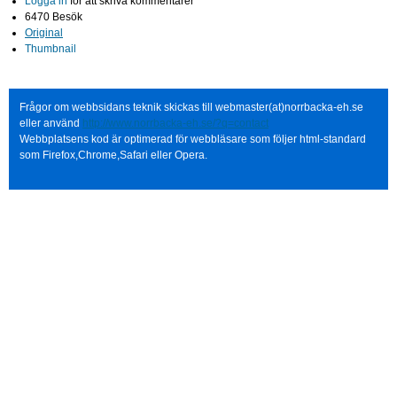
Logga in
för att skriva kommentarer
6470 Besök
Original
Thumbnail
Frågor om webbsidans teknik skickas till webmaster(at)norrbacka-eh.se
eller använd
http://www.norrbacka-eh.se/?q=contact
Webbplatsens kod är optimerad för webbläsare som följer html-standard
som Firefox,Chrome,Safari eller Opera.