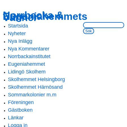
Skip to
Skip to
Norrbacka &
Eugeniahemmets
main
navigation
Vänner
content
Sök på webbsidan:
Startsida
Main menu
Nyheter
Nya Inlägg
Nya Kommentarer
Norrbackainstitutet
Eugeniahemmet
Lidingö Skolhem
Skolhemmet Helsingborg
Skolhemmet Härnösand
Sommarkolonier m.m
Föreningen
Gästboken
Länkar
Logga in