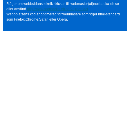
Frågor om webbsidans teknik skickas till webmaster(at)norrbacka-eh.se
eller använd
http://www.norrbacka-eh.se/?q=contact
Webbplatsens kod är optimerad för webbläsare som följer html-standard
som Firefox,Chrome,Safari eller Opera.