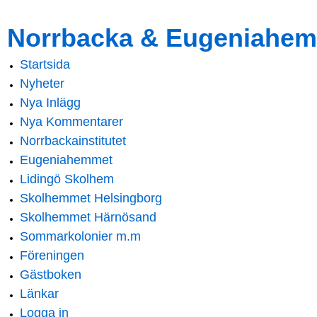
Skip to
Skip to
Norrbacka & Eugeniahem
main
navigation
content
Startsida
Main menu
Nyheter
Nya Inlägg
Nya Kommentarer
Norrbackainstitutet
Eugeniahemmet
Lidingö Skolhem
Skolhemmet Helsingborg
Skolhemmet Härnösand
Sommarkolonier m.m
Föreningen
Gästboken
Länkar
Logga in