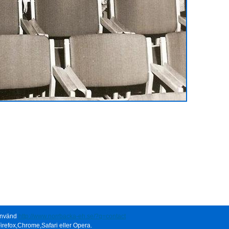
 använd
http://www.norrbacka-eh.se/?q=contact
irefox,Chrome,Safari eller Opera.