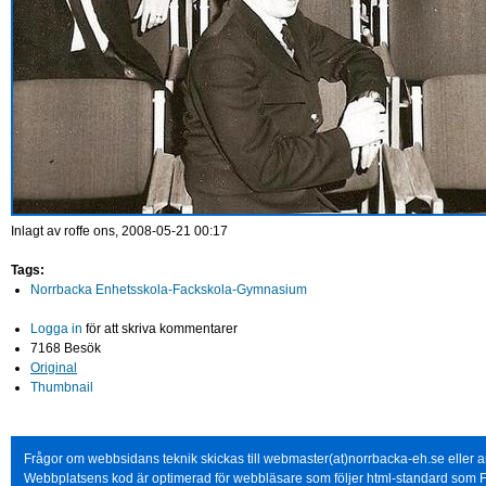
Inlagt av
roffe
ons, 2008-05-21 00:17
Tags:
Norrbacka Enhetsskola-Fackskola-Gymnasium
Logga in
för att skriva kommentarer
7168 Besök
Original
Thumbnail
Frågor om webbsidans teknik skickas till webmaster(at)norrbacka-eh.se eller
Webbplatsens kod är optimerad för webbläsare som följer html-standard som F