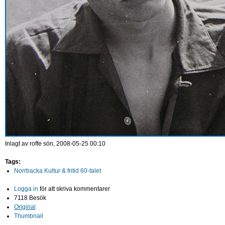
Inlagt av
roffe
sön, 2008-05-25 00:10
Tags:
Norrbacka Kultur & fritid 60-talet
Logga in
för att skriva kommentarer
7118 Besök
Original
Thumbnail