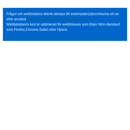
Frågor om webbsidans teknik skickas till webmaster(at)norrbacka-eh.se
eller använd
http://www.norrbacka-eh.se/?q=contact
Webbplatsens kod är optimerad för webbläsare som följer html-standard
som Firefox,Chrome,Safari eller Opera.