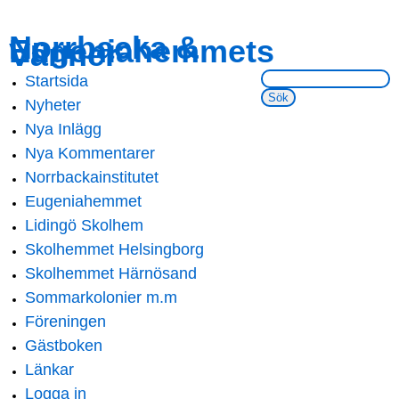
Skip to
Skip to
Norrbacka &
Eugeniahemmets
main
navigation
Vänner
content
Sök på webbsidan:
Startsida
Main menu
Nyheter
Nya Inlägg
Nya Kommentarer
Norrbackainstitutet
Eugeniahemmet
Lidingö Skolhem
Skolhemmet Helsingborg
Skolhemmet Härnösand
Sommarkolonier m.m
Föreningen
Gästboken
Länkar
Logga in