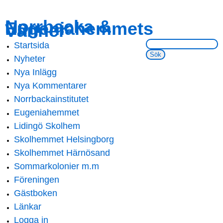
Skip to
Skip to
Norrbacka &
Eugeniahemmets
main
navigation
Vänner
content
Sök på webbsidan:
Startsida
Main menu
Nyheter
Nya Inlägg
Nya Kommentarer
Norrbackainstitutet
Eugeniahemmet
Lidingö Skolhem
Skolhemmet Helsingborg
Skolhemmet Härnösand
Sommarkolonier m.m
Föreningen
Gästboken
Länkar
Logga in