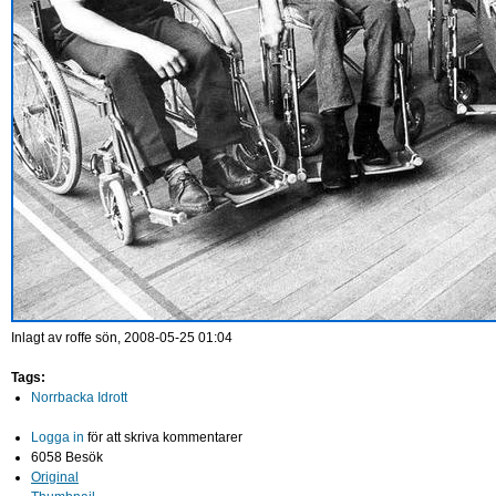
Inlagt av
roffe
sön, 2008-05-25 01:04
Tags:
Norrbacka Idrott
Logga in
för att skriva kommentarer
6058 Besök
Original