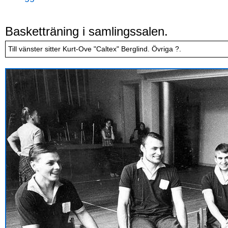
Basketträning i samlingssalen.
Till vänster sitter Kurt-Ove "Caltex" Berglind. Övriga ?.