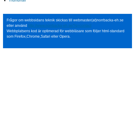
Thumbnail
Frågor om webbsidans teknik skickas till webmaster(at)norrbacka-eh.se
eller använd
http://www.norrbacka-eh.se/?q=contact
Webbplatsens kod är optimerad för webbläsare som följer html-standard
som Firefox,Chrome,Safari eller Opera.