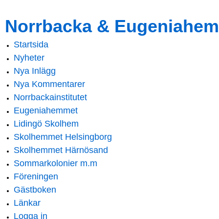
Skip to
Skip to
Norrbacka & Eugeniahem
main
navigation
content
Startsida
Main menu
Nyheter
Nya Inlägg
Nya Kommentarer
Norrbackainstitutet
Eugeniahemmet
Lidingö Skolhem
Skolhemmet Helsingborg
Skolhemmet Härnösand
Sommarkolonier m.m
Föreningen
Gästboken
Länkar
Logga in