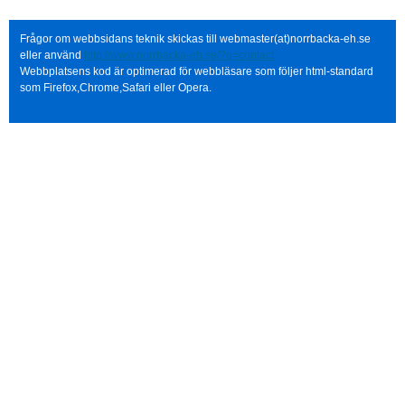
Frågor om webbsidans teknik skickas till webmaster(at)norrbacka-eh.se
eller använd
http://www.norrbacka-eh.se/?q=contact
Webbplatsens kod är optimerad för webbläsare som följer html-standard
som Firefox,Chrome,Safari eller Opera.