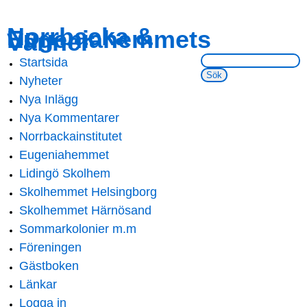
Skip to
Skip to
Norrbacka &
Eugeniahemmets
main
navigation
Vänner
content
Sök på webbsidan:
Startsida
Main menu
Nyheter
Nya Inlägg
Nya Kommentarer
Norrbackainstitutet
Eugeniahemmet
Lidingö Skolhem
Skolhemmet Helsingborg
Skolhemmet Härnösand
Sommarkolonier m.m
Föreningen
Gästboken
Länkar
Logga in