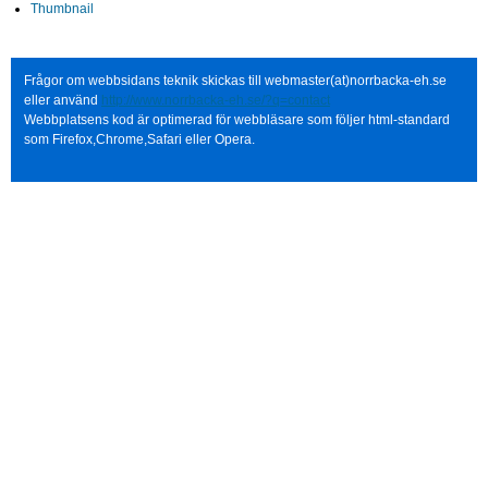
Thumbnail
Frågor om webbsidans teknik skickas till webmaster(at)norrbacka-eh.se
eller använd
http://www.norrbacka-eh.se/?q=contact
Webbplatsens kod är optimerad för webbläsare som följer html-standard
som Firefox,Chrome,Safari eller Opera.