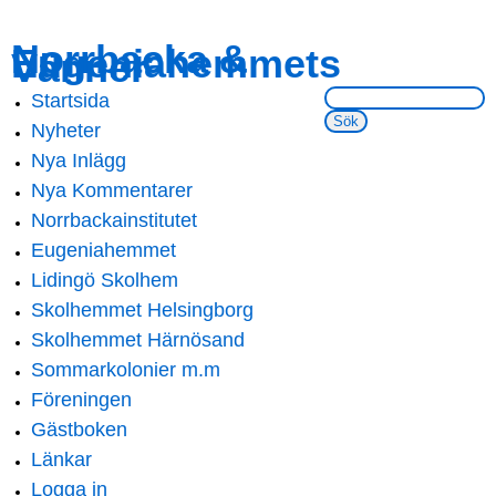
Skip to
Skip to
Norrbacka &
Eugeniahemmets
main
navigation
Vänner
content
Sök på webbsidan:
Startsida
Main menu
Nyheter
Nya Inlägg
Nya Kommentarer
Norrbackainstitutet
Eugeniahemmet
Lidingö Skolhem
Skolhemmet Helsingborg
Skolhemmet Härnösand
Sommarkolonier m.m
Föreningen
Gästboken
Länkar
Logga in