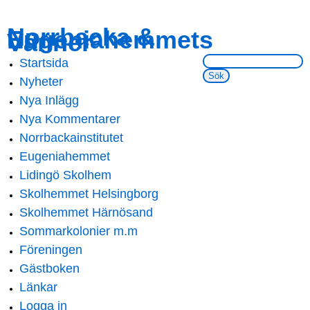
Skip to
Skip to
Norrbacka &
Eugeniahemmets
main
navigation
Vänner
content
Sök på webbsidan:
Startsida
Main menu
Nyheter
Nya Inlägg
Nya Kommentarer
Norrbackainstitutet
Eugeniahemmet
Lidingö Skolhem
Skolhemmet Helsingborg
Skolhemmet Härnösand
Sommarkolonier m.m
Föreningen
Gästboken
Länkar
Logga in