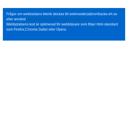
Frågor om webbsidans teknik skickas till webmaster(at)norrbacka-eh.se
eller använd
http://www.norrbacka-eh.se/?q=contact
Webbplatsens kod är optimerad för webbläsare som följer html-standard
som Firefox,Chrome,Safari eller Opera.