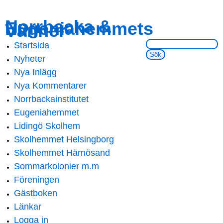
Skip to
Skip to
Norrbacka &
Eugeniahemmets
main
navigation
Vänner
content
Sök på webbsidan:
Startsida
Main menu
Nyheter
Nya Inlägg
Nya Kommentarer
Norrbackainstitutet
Eugeniahemmet
Lidingö Skolhem
Skolhemmet Helsingborg
Skolhemmet Härnösand
Sommarkolonier m.m
Föreningen
Gästboken
Länkar
Logga in