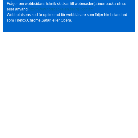
Frågor om webbsidans teknik skickas till webmaster(at)norrbacka-eh.se
eller använd
http://www.norrbacka-eh.se/?q=contact
Webbplatsens kod är optimerad för webbläsare som följer html-standard
som Firefox,Chrome,Safari eller Opera.