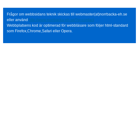
Frågor om webbsidans teknik skickas till webmaster(at)norrbacka-eh.se
eller använd
http://www.norrbacka-eh.se/?q=contact
Webbplatsens kod är optimerad för webbläsare som följer html-standard
som Firefox,Chrome,Safari eller Opera.