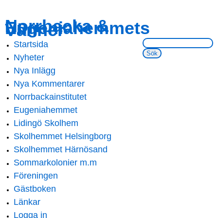
Skip to
Skip to
Norrbacka &
Eugeniahemmets
main
navigation
Vänner
content
Sök på webbsidan:
Startsida
Main menu
Nyheter
Nya Inlägg
Nya Kommentarer
Norrbackainstitutet
Eugeniahemmet
Lidingö Skolhem
Skolhemmet Helsingborg
Skolhemmet Härnösand
Sommarkolonier m.m
Föreningen
Gästboken
Länkar
Logga in