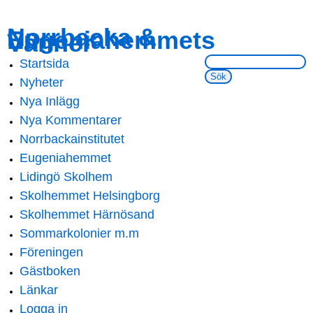
Skip to
Skip to
Norrbacka &
Eugeniahemmets
main
navigation
Vänner
content
Sök på webbsidan:
Startsida
Main menu
Nyheter
Nya Inlägg
Nya Kommentarer
Norrbackainstitutet
Eugeniahemmet
Lidingö Skolhem
Skolhemmet Helsingborg
Skolhemmet Härnösand
Sommarkolonier m.m
Föreningen
Gästboken
Länkar
Logga in