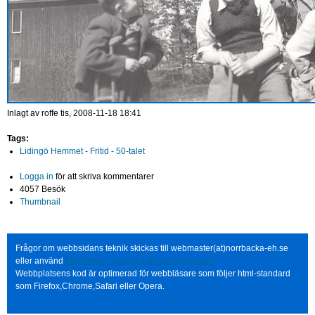
Inlagt av
roffe
tis, 2008-11-18 18:41
Tags:
Lidingö Hemmet - Fritid - 50-talet
Logga in
för att skriva kommentarer
4057 Besök
Thumbnail
Frågor om webbsidans teknik skickas till webmaster(at)norrbacka-eh.se
eller använd
http://www.norrbacka-eh.se/?q=contact
Webbplatsens kod är optimerad för webbläsare som följer html-standard
som Firefox,Chrome,Safari eller Opera.