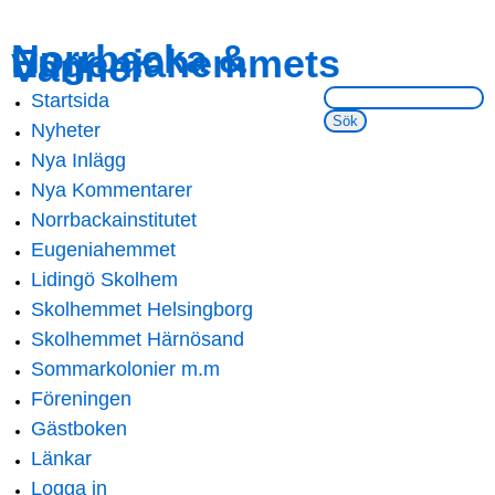
Skip to
Skip to
Norrbacka &
Eugeniahemmets
main
navigation
Vänner
content
Sök på webbsidan:
Startsida
Main menu
Nyheter
Nya Inlägg
Nya Kommentarer
Norrbackainstitutet
Eugeniahemmet
Lidingö Skolhem
Skolhemmet Helsingborg
Skolhemmet Härnösand
Sommarkolonier m.m
Föreningen
Gästboken
Länkar
Logga in