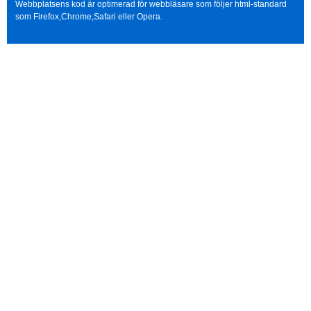
Webbplatsens kod är optimerad för webbläsare som följer html-standard
som Firefox,Chrome,Safari eller Opera.