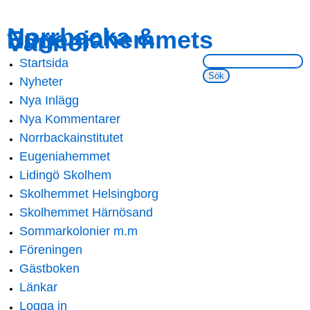
Skip to
Skip to
Norrbacka &
Eugeniahemmets
main
navigation
Vänner
content
Sök på webbsidan:
Startsida
Main menu
Nyheter
Nya Inlägg
Nya Kommentarer
Norrbackainstitutet
Eugeniahemmet
Lidingö Skolhem
Skolhemmet Helsingborg
Skolhemmet Härnösand
Sommarkolonier m.m
Föreningen
Gästboken
Länkar
Logga in