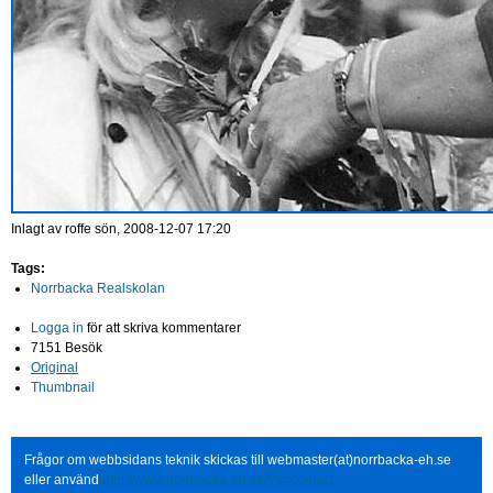
Inlagt av
roffe
sön, 2008-12-07 17:20
Tags:
Norrbacka Realskolan
Logga in
för att skriva kommentarer
7151 Besök
Original
Thumbnail
Frågor om webbsidans teknik skickas till webmaster(at)norrbacka-eh.se
eller använd
http://www.norrbacka-eh.se/?q=contact