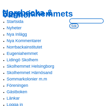
Skip to
Skip to
Norrbacka &
Eugeniahemmets
main
navigation
Vänner
content
Sök på webbsidan:
Startsida
Main menu
Nyheter
Nya Inlägg
Nya Kommentarer
Norrbackainstitutet
Eugeniahemmet
Lidingö Skolhem
Skolhemmet Helsingborg
Skolhemmet Härnösand
Sommarkolonier m.m
Föreningen
Gästboken
Länkar
Logga in