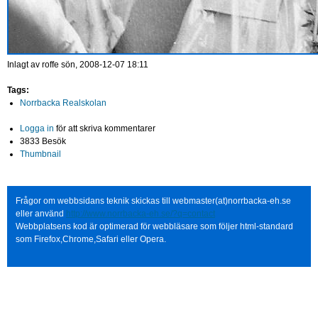
Inlagt av
roffe
sön, 2008-12-07 18:11
Tags:
Norrbacka Realskolan
Logga in
för att skriva kommentarer
3833 Besök
Thumbnail
Frågor om webbsidans teknik skickas till webmaster(at)norrbacka-eh.se
eller använd
http://www.norrbacka-eh.se/?q=contact
Webbplatsens kod är optimerad för webbläsare som följer html-standard
som Firefox,Chrome,Safari eller Opera.