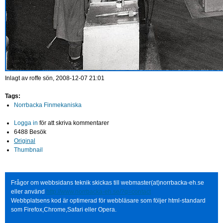
Inlagt av
roffe
sön, 2008-12-07 21:01
Tags:
Norrbacka Finmekaniska
Logga in
för att skriva kommentarer
6488 Besök
Original
Thumbnail
Frågor om webbsidans teknik skickas till webmaster(at)norrbacka-eh.se
eller använd
http://www.norrbacka-eh.se/?q=contact
Webbplatsens kod är optimerad för webbläsare som följer html-standard
som Firefox,Chrome,Safari eller Opera.