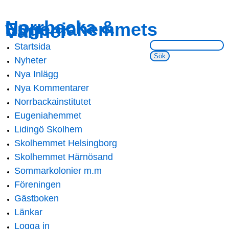
Skip to
Skip to
Norrbacka &
Eugeniahemmets
main
navigation
Vänner
content
Sök på webbsidan:
Startsida
Main menu
Nyheter
Nya Inlägg
Nya Kommentarer
Norrbackainstitutet
Eugeniahemmet
Lidingö Skolhem
Skolhemmet Helsingborg
Skolhemmet Härnösand
Sommarkolonier m.m
Föreningen
Gästboken
Länkar
Logga in