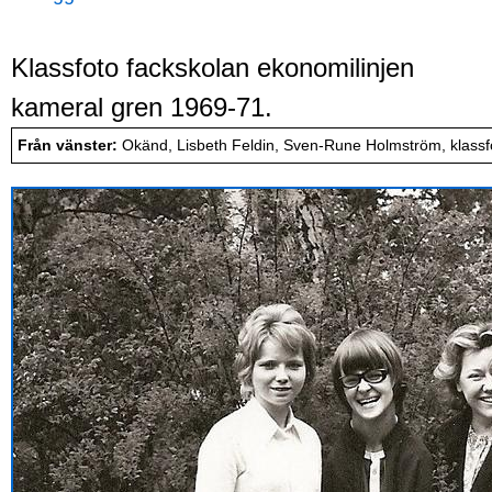
Klassfoto fackskolan ekonomilinjen
kameral gren 1969-71.
Från vänster:
Okänd, Lisbeth Feldin, Sven-Rune Holmström, klassf