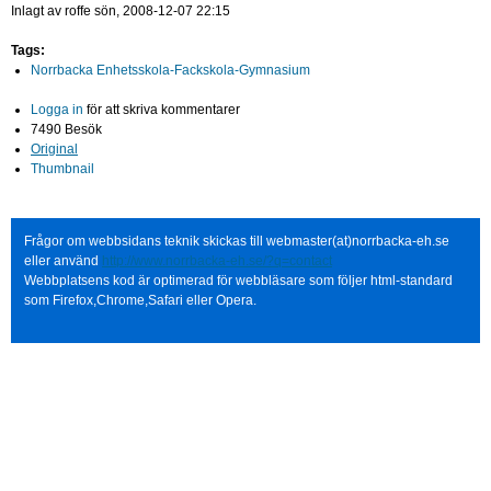
Inlagt av
roffe
sön, 2008-12-07 22:15
Tags:
Norrbacka Enhetsskola-Fackskola-Gymnasium
Logga in
för att skriva kommentarer
7490 Besök
Original
Thumbnail
Frågor om webbsidans teknik skickas till webmaster(at)norrbacka-eh.se
eller använd
http://www.norrbacka-eh.se/?q=contact
Webbplatsens kod är optimerad för webbläsare som följer html-standard
som Firefox,Chrome,Safari eller Opera.