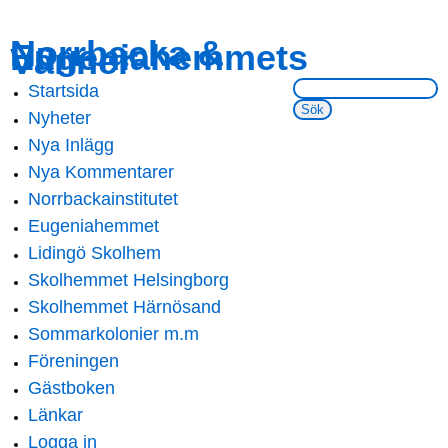
Skip to
Skip to
Norrbacka &
Eugeniahemmets
main
navigation
Vänner
content
Sök på webbsidan:
Startsida
Main menu
Nyheter
Nya Inlägg
Nya Kommentarer
Norrbackainstitutet
Eugeniahemmet
Lidingö Skolhem
Skolhemmet Helsingborg
Skolhemmet Härnösand
Sommarkolonier m.m
Föreningen
Gästboken
Länkar
Logga in