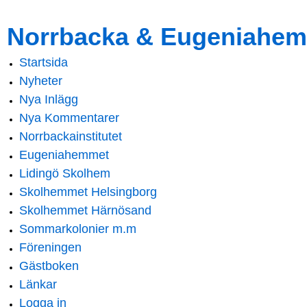
Skip to
Skip to
Norrbacka & Eugeniahem
main
navigation
content
Startsida
Main menu
Nyheter
Nya Inlägg
Nya Kommentarer
Norrbackainstitutet
Eugeniahemmet
Lidingö Skolhem
Skolhemmet Helsingborg
Skolhemmet Härnösand
Sommarkolonier m.m
Föreningen
Gästboken
Länkar
Logga in