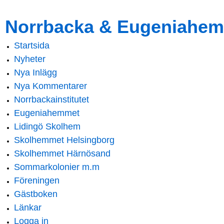
Skip to
Skip to
Norrbacka & Eugeniahem
main
navigation
content
Startsida
Main menu
Nyheter
Nya Inlägg
Nya Kommentarer
Norrbackainstitutet
Eugeniahemmet
Lidingö Skolhem
Skolhemmet Helsingborg
Skolhemmet Härnösand
Sommarkolonier m.m
Föreningen
Gästboken
Länkar
Logga in