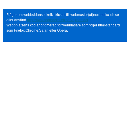
Frågor om webbsidans teknik skickas till webmaster(at)norrbacka-eh.se
eller använd
http://www.norrbacka-eh.se/?q=contact
Webbplatsens kod är optimerad för webbläsare som följer html-standard
som Firefox,Chrome,Safari eller Opera.