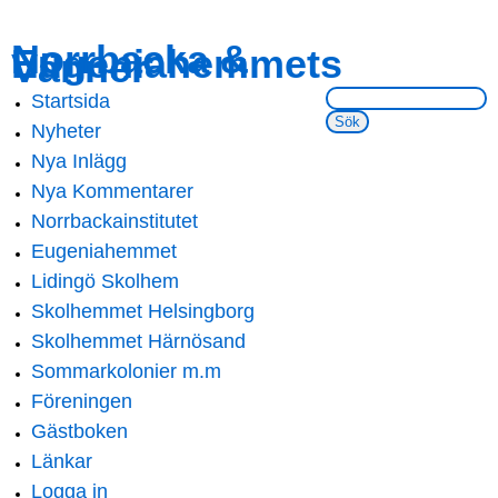
Skip to
Skip to
Norrbacka &
Eugeniahemmets
main
navigation
Vänner
content
Sök på webbsidan:
Startsida
Main menu
Nyheter
Nya Inlägg
Nya Kommentarer
Norrbackainstitutet
Eugeniahemmet
Lidingö Skolhem
Skolhemmet Helsingborg
Skolhemmet Härnösand
Sommarkolonier m.m
Föreningen
Gästboken
Länkar
Logga in