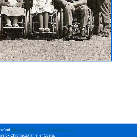
 använd
http://www.norrbacka-eh.se/?q=contact
irefox,Chrome,Safari eller Opera.