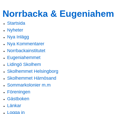
Skip to
Skip to
Norrbacka & Eugeniahem
main
navigation
content
Startsida
Main menu
Nyheter
Nya Inlägg
Nya Kommentarer
Norrbackainstitutet
Eugeniahemmet
Lidingö Skolhem
Skolhemmet Helsingborg
Skolhemmet Härnösand
Sommarkolonier m.m
Föreningen
Gästboken
Länkar
Logga in