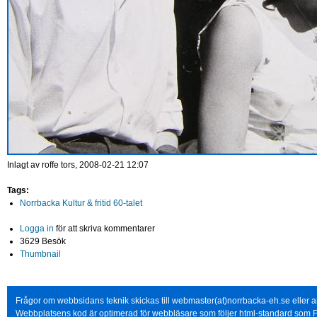
Inlagt av
roffe
tors, 2008-02-21 12:07
Tags:
Norrbacka Kultur & fritid 60-talet
Logga in
för att skriva kommentarer
3629 Besök
Thumbnail
Frågor om webbsidans teknik skickas till webmaster(at)norrbacka-eh.se eller
Webbplatsens kod är optimerad för webbläsare som följer html-standard som F