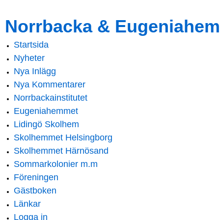
Skip to
Skip to
Norrbacka & Eugeniahem
main
navigation
content
Startsida
Main menu
Nyheter
Nya Inlägg
Nya Kommentarer
Norrbackainstitutet
Eugeniahemmet
Lidingö Skolhem
Skolhemmet Helsingborg
Skolhemmet Härnösand
Sommarkolonier m.m
Föreningen
Gästboken
Länkar
Logga in