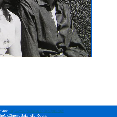
 använd
http://www.norrbacka-eh.se/?q=contact
irefox,Chrome,Safari eller Opera.