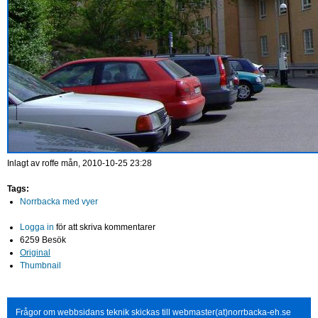
Inlagt av
roffe
mån, 2010-10-25 23:28
Tags:
Norrbacka med vyer
Logga in
för att skriva kommentarer
6259 Besök
Original
Thumbnail
Frågor om webbsidans teknik skickas till webmaster(at)norrbacka-eh.se