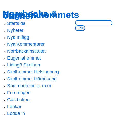
Skip to
Skip to
Norrbacka &
Eugeniahemmets
main
navigation
Vänner
content
Sök på webbsidan:
Startsida
Main menu
Nyheter
Nya Inlägg
Nya Kommentarer
Norrbackainstitutet
Eugeniahemmet
Lidingö Skolhem
Skolhemmet Helsingborg
Skolhemmet Härnösand
Sommarkolonier m.m
Föreningen
Gästboken
Länkar
Logga in