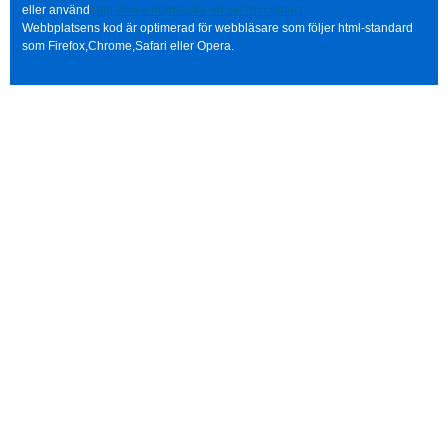
eller använd
http://www.norrbacka-eh.se/?q=contact
Webbplatsens kod är optimerad för webbläsare som följer html-standard
som Firefox,Chrome,Safari eller Opera.