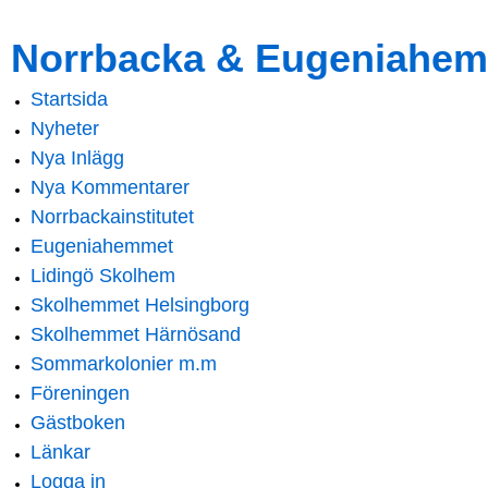
Skip to
Skip to
Norrbacka & Eugeniahem
main
navigation
content
Startsida
Main menu
Nyheter
Nya Inlägg
Nya Kommentarer
Norrbackainstitutet
Eugeniahemmet
Lidingö Skolhem
Skolhemmet Helsingborg
Skolhemmet Härnösand
Sommarkolonier m.m
Föreningen
Gästboken
Länkar
Logga in