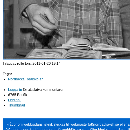
Inlagt av
roffe
tors, 2011-01-20 19:14
Tags:
Norrbacka Realskolan
Logga in
för att skriva kommentarer
6765 Besök
Original
Thumbnail
Frågor om webbsidans teknik skickas till webmaster(at)norrbacka-eh.se eller
Webbplatsens kod är optimerad för webbläsare som följer html-standard som F