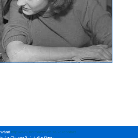
 använd
http://www.norrbacka-eh.se/?q=contact
irefox,Chrome,Safari eller Opera.