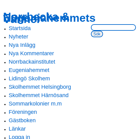
Skip to
Skip to
Norrbacka &
Eugeniahemmets
main
navigation
Vänner
content
Sök på webbsidan:
Startsida
Main menu
Nyheter
Nya Inlägg
Nya Kommentarer
Norrbackainstitutet
Eugeniahemmet
Lidingö Skolhem
Skolhemmet Helsingborg
Skolhemmet Härnösand
Sommarkolonier m.m
Föreningen
Gästboken
Länkar
Logga in