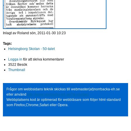
Inlagt av
Roland
sön, 2011-01-30 10:23
Tags:
Helsingborg Skolan - 50-talet
Logga in
för att skriva kommentarer
3522 Besök
Thumbnail
Frågor om webbsidans teknik skickas till webmaster(at)norrbacka-eh.se
eller använd
http://www.norrbacka-eh.se/?q=contact
Webbplatsens kod är optimerad för webbläsare som följer html-standard
som Firefox,Chrome,Safari eller Opera.