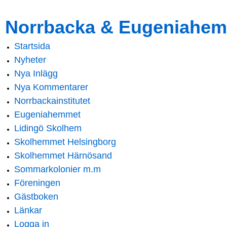
Skip to
Skip to
Norrbacka & Eugeniahem
main
navigation
content
Startsida
Main menu
Nyheter
Nya Inlägg
Nya Kommentarer
Norrbackainstitutet
Eugeniahemmet
Lidingö Skolhem
Skolhemmet Helsingborg
Skolhemmet Härnösand
Sommarkolonier m.m
Föreningen
Gästboken
Länkar
Logga in