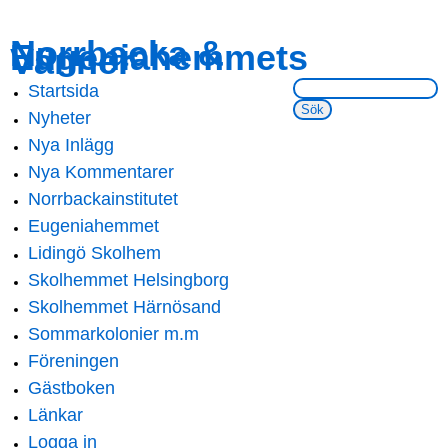
Skip to
Skip to
Norrbacka &
Eugeniahemmets
main
navigation
Vänner
content
Sök på webbsidan:
Startsida
Main menu
Nyheter
Nya Inlägg
Nya Kommentarer
Norrbackainstitutet
Eugeniahemmet
Lidingö Skolhem
Skolhemmet Helsingborg
Skolhemmet Härnösand
Sommarkolonier m.m
Föreningen
Gästboken
Länkar
Logga in