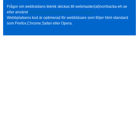
Frågor om webbsidans teknik skickas till webmaster(at)norrbacka-eh.se
eller använd
http://www.norrbacka-eh.se/?q=contact
Webbplatsens kod är optimerad för webbläsare som följer html-standard
som Firefox,Chrome,Safari eller Opera.