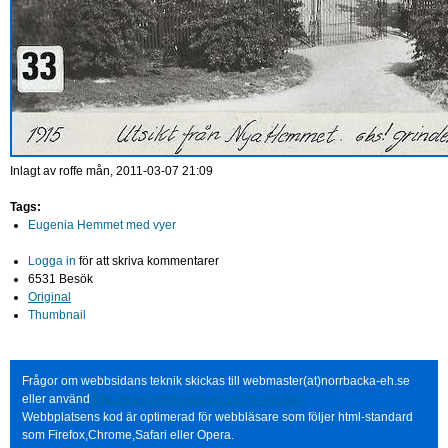
Inlagt av
roffe
mån, 2011-03-07 21:09
Tags:
Eugenia Hemmet med vyer
Logga in
för att skriva kommentarer
6531 Besök
Original
Thumbnail
Frågor om webbsidans teknik skickas till webmaster(at)norrbacka-eh.se
eller använd
http://www.norrbacka-eh.se/?q=contact
Webbplatsens kod är optimerad för webbläsare som följer html-standard
som Firefox,Chrome,Safari eller Opera.