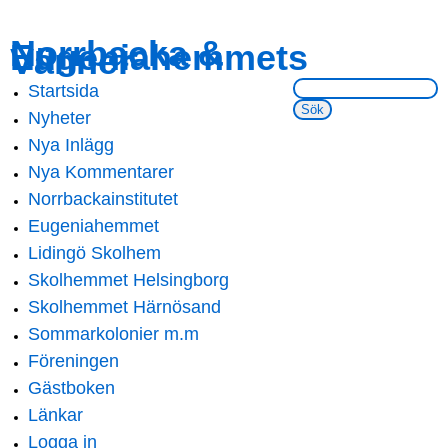
Skip to
Skip to
Norrbacka &
Eugeniahemmets
main
navigation
Vänner
content
Sök på webbsidan:
Startsida
Main menu
Nyheter
Nya Inlägg
Nya Kommentarer
Norrbackainstitutet
Eugeniahemmet
Lidingö Skolhem
Skolhemmet Helsingborg
Skolhemmet Härnösand
Sommarkolonier m.m
Föreningen
Gästboken
Länkar
Logga in