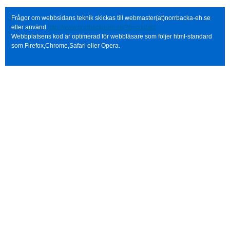
Frågor om webbsidans teknik skickas till webmaster(at)norrbacka-eh.se
eller använd
http://www.norrbacka-eh.se/?q=contact
Webbplatsens kod är optimerad för webbläsare som följer html-standard
som Firefox,Chrome,Safari eller Opera.