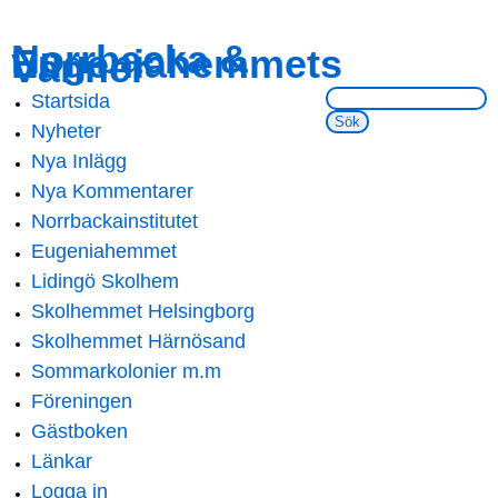
Skip to
Skip to
Norrbacka &
Eugeniahemmets
main
navigation
Vänner
content
Sök på webbsidan:
Startsida
Main menu
Nyheter
Nya Inlägg
Nya Kommentarer
Norrbackainstitutet
Eugeniahemmet
Lidingö Skolhem
Skolhemmet Helsingborg
Skolhemmet Härnösand
Sommarkolonier m.m
Föreningen
Gästboken
Länkar
Logga in