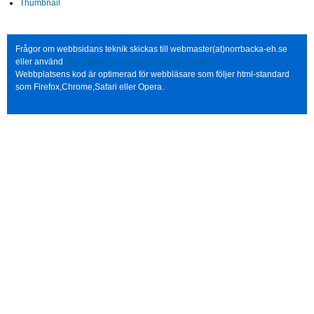
Thumbnail
Frågor om webbsidans teknik skickas till webmaster(at)norrbacka-eh.se
eller använd
http://www.norrbacka-eh.se/?q=contact
Webbplatsens kod är optimerad för webbläsare som följer html-standard
som Firefox,Chrome,Safari eller Opera.