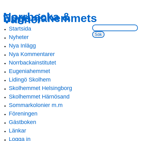
Skip to
Skip to
Norrbacka &
Eugeniahemmets
main
navigation
Vänner
content
Sök på webbsidan:
Startsida
Main menu
Nyheter
Nya Inlägg
Nya Kommentarer
Norrbackainstitutet
Eugeniahemmet
Lidingö Skolhem
Skolhemmet Helsingborg
Skolhemmet Härnösand
Sommarkolonier m.m
Föreningen
Gästboken
Länkar
Logga in