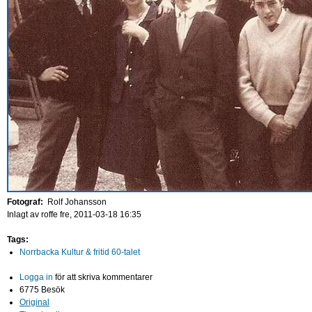
Fotograf:
Rolf Johansson
Inlagt av
roffe
fre, 2011-03-18 16:35
Tags:
Norrbacka Kultur & fritid 60-talet
Logga in
för att skriva kommentarer
6775 Besök
Original