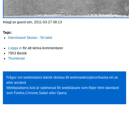
Inlagt av
guest
sön, 2011-03-27 08:13
Tags:
Härnösand Skolan - 50-talet
Logga in
för att skriva kommentarer
7953 Besök
Thumbnail
Frågor om webbsidans teknik skickas till webmaster(at)norrbacka-eh.se
eller använd
http://www.norrbacka-eh.se/?q=contact
Webbplatsens kod är optimerad för webbläsare som följer html-standard
som Firefox,Chrome,Safari eller Opera.