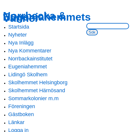
Skip to
Skip to
Norrbacka &
Eugeniahemmets
main
navigation
Vänner
content
Sök på webbsidan:
Startsida
Main menu
Nyheter
Nya Inlägg
Nya Kommentarer
Norrbackainstitutet
Eugeniahemmet
Lidingö Skolhem
Skolhemmet Helsingborg
Skolhemmet Härnösand
Sommarkolonier m.m
Föreningen
Gästboken
Länkar
Logga in