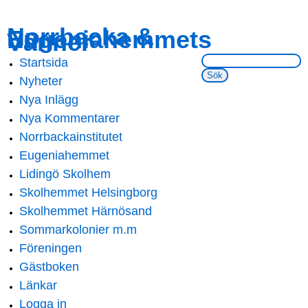
Skip to
Skip to
Norrbacka &
Eugeniahemmets
main
navigation
Vänner
content
Sök på webbsidan:
Startsida
Main menu
Nyheter
Nya Inlägg
Nya Kommentarer
Norrbackainstitutet
Eugeniahemmet
Lidingö Skolhem
Skolhemmet Helsingborg
Skolhemmet Härnösand
Sommarkolonier m.m
Föreningen
Gästboken
Länkar
Logga in