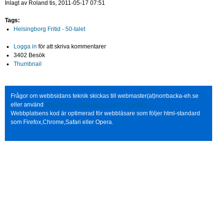
Inlagt av
Roland
tis, 2011-05-17 07:51
Tags:
Helsingborg Fritid - 50-talet
Logga in
för att skriva kommentarer
3402 Besök
Thumbnail
Frågor om webbsidans teknik skickas till webmaster(at)norrbacka-eh.se
eller använd
http://www.norrbacka-eh.se/?q=contact
Webbplatsens kod är optimerad för webbläsare som följer html-standard
som Firefox,Chrome,Safari eller Opera.