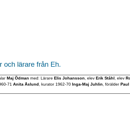
 och lärare från Eh.
lar
Maj Ödman
med: Lärare
Elis Johansson
, elev
Erik Ståhl
, elev
R
1960-71
Anita Åslund
, kurator 1962-70
Inga-Maj Juhlin
, förälder
Paul