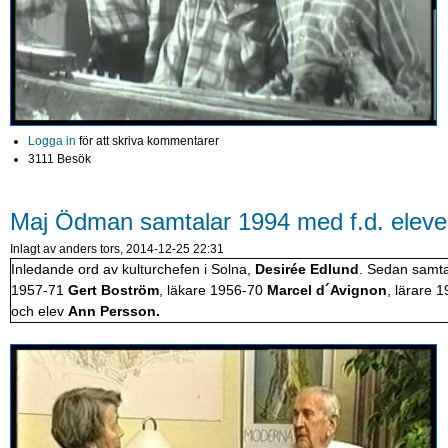
Logga in
för att skriva kommentarer
3111 Besök
Maj Ödman samtalar 1994 med f.d. elever
Inlagt av
anders
tors, 2014-12-25 22:31
Inledande ord av kulturchefen i Solna,
Desirée Edlund
. Sedan samta
1957-71
Gert Boström
, läkare 1956-70
Marcel d´Avignon
, lärare 
och elev
Ann Persson.