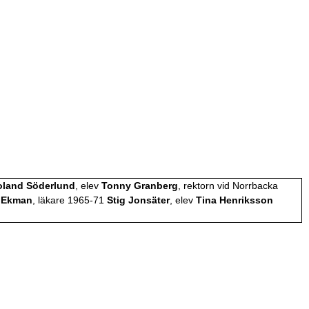
oland Söderlund
, elev
Tonny Granberg
, rektorn vid Norrbacka
 Ekman
, läkare 1965-71
Stig Jonsäter
, elev
Tina Henriksson