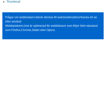
Thumbnail
Frågor om webbsidans teknik skickas till webmaster(at)norrbacka-eh.se
eller använd
http://www.norrbacka-eh.se/?q=contact
Webbplatsens kod är optimerad för webbläsare som följer html-standard
som Firefox,Chrome,Safari eller Opera.