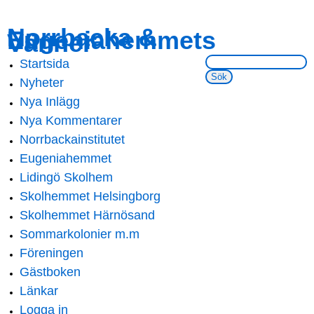
Skip to
Skip to
Norrbacka &
Eugeniahemmets
main
navigation
Vänner
content
Sök på webbsidan:
Startsida
Main menu
Nyheter
Nya Inlägg
Nya Kommentarer
Norrbackainstitutet
Eugeniahemmet
Lidingö Skolhem
Skolhemmet Helsingborg
Skolhemmet Härnösand
Sommarkolonier m.m
Föreningen
Gästboken
Länkar
Logga in