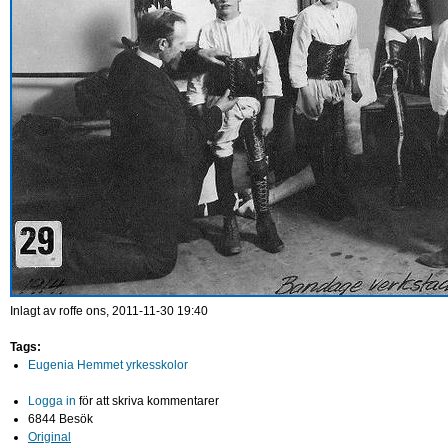
Inlagt av
roffe
ons, 2011-11-30 19:40
Tags:
Eugenia Hemmet yrkesskolor
Logga in
för att skriva kommentarer
6844 Besök
Original